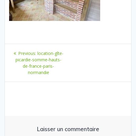
Navigation
Previous
Previous:
location-gîte-
de
post:
picardie-somme-hauts-
de-france-paris-
l’article
normandie
Laisser un commentaire