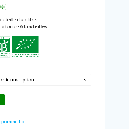
Plage
0
€
de
prix :
teille d’un litre.
3,50€
carton de
6 bouteilles.
à
18,00€
e pomme bio