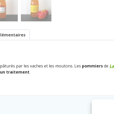
bio
1
L
plémentaires
pâturés par les vaches et les moutons. Les
pommiers
de
La
un traitement
.