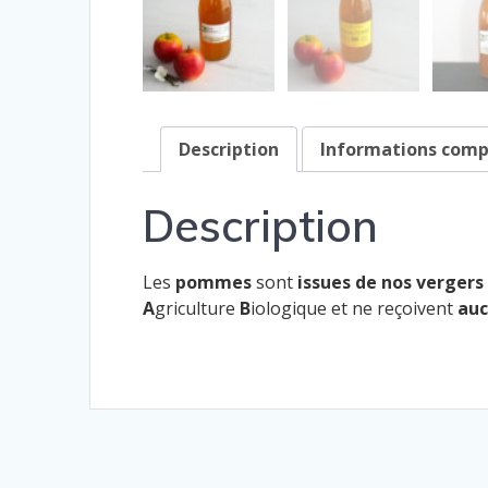
Description
Informations com
Description
Les
pommes
sont
issues de nos vergers
A
griculture
B
iologique et ne reçoivent
auc