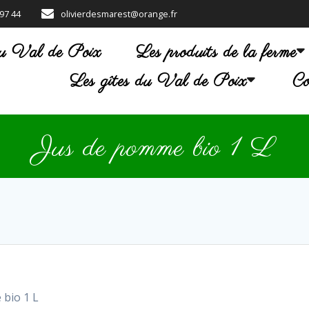
 97 44
olivierdesmarest@orange.fr
u Val de Poix
Les produits de la ferme
Les gîtes du Val de Poix
Co
Jus de pomme bio 1 L
 bio 1 L