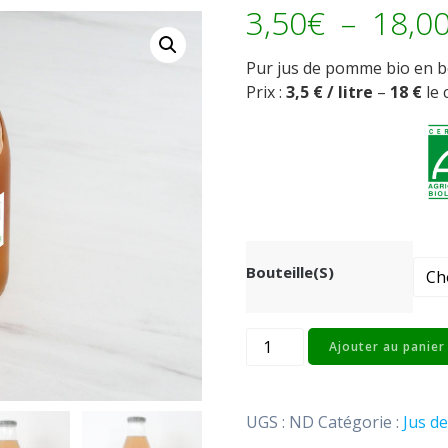
3,50
€
–
18,0
Pur jus de pomme bio en bou
Prix :
3,5 € / litre
–
18 €
le 
Bouteille(s)
quantité
Ajouter au panier
de
Jus
de
UGS :
ND
Catégorie :
Jus d
pomme