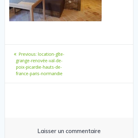
Navigation
Previous
Previous:
location-gîte-
de
post:
grange-renovée-val-de-
poix-picardie-hauts-de-
l’article
france-paris-normandie
Laisser un commentaire