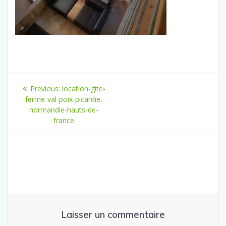
Navigation
Previous
Previous:
location-gite-
de
post:
ferme-val-poix-picardie-
normandie-hauts-de-
l’article
france
Laisser un commentaire