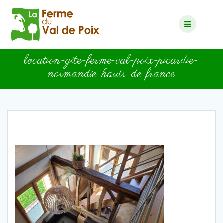
Skip
to
content
location-gite-ferme-val-poix-picardie-
normandie-hauts-de-france