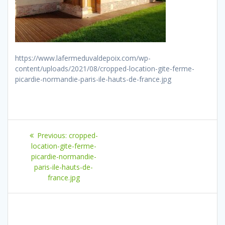
https://www.lafermeduvaldepoix.com/wp-
content/uploads/2021/08/cropped-location-gite-ferme-
picardie-normandie-paris-ile-hauts-de-france.jpg
Navigation
Previous
Previous:
cropped-
de
post:
location-gite-ferme-
picardie-normandie-
l’article
paris-ile-hauts-de-
france.jpg